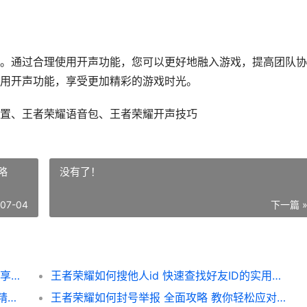
。通过合理使用开声功能，您可以更好地融入游戏，提高团队协
用开声功能，享受更加精彩的游戏时光。
置、王者荣耀语音包、王者荣耀开声技巧
略
没有了！
-07-04
下一篇 
王者荣耀如何开声攻略 轻松开启语音通话 畅享团队协作乐趣
王者荣耀如何搜他人id 快速查找好友ID的实用攻略
王者荣耀如何曾送皮肤 回顾那些免费领取的精美皮肤活动
王者荣耀如何封号举报 全面攻略 教你轻松应对违规行为