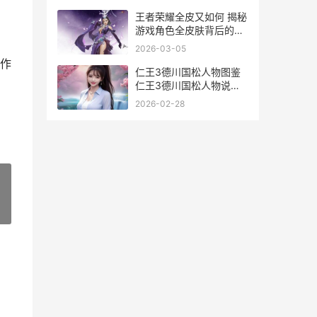
百科
王者荣耀全皮又如何 揭秘
游戏角色全皮肤背后的价
值与意义
2026-03-05
作
仁王3德川国松人物图鉴
仁王3德川国松人物说明
仁王3德川国松原型
2026-02-28
»