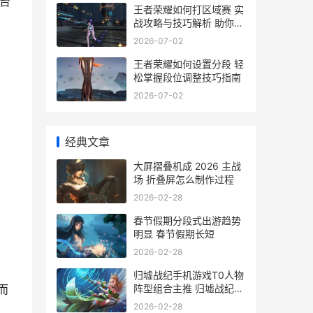
台
王者荣耀如何打区域赛 实
战攻略与技巧解析 助你脱
颖而出
2026-07-02
王者荣耀如何设置分段 轻
松掌握段位调整技巧指南
2026-07-02
经典文章
大屏摺叠机成 2026 主战
场 折叠屏怎么制作过程
2026-02-28
春节假期分段式出游趋势
明显 春节假期长短
2026-02-28
归墟战纪手机游戏T0人物
阵型组合主推 归墟战纪手
而
机游戏绝顶阵型主推 归墟
2026-02-28