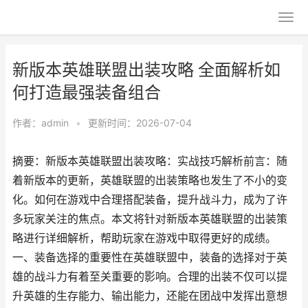
新版本英雄联盟出装攻略 全面解析如
何打造最强装备组合
作者：
admin
•
更新时间：2026-07-04
摘要：新版本英雄联盟出装攻略：实战技巧解析前言：随
着新版本的更新，英雄联盟的出装策略也发生了不小的变
化。如何在游戏中合理搭配装备，提升战斗力，成为了许
多玩家关注的焦点。本文将针对新版本英雄联盟的出装策
略进行详细解析，帮助玩家在游戏中取得更好的成绩。
一、装备选择的重要性在英雄联盟中，装备的选择对于英
雄的战斗力有着至关重要的影响。合理的出装不仅可以提
升英雄的生存能力、输出能力，还能在团战中发挥出意想