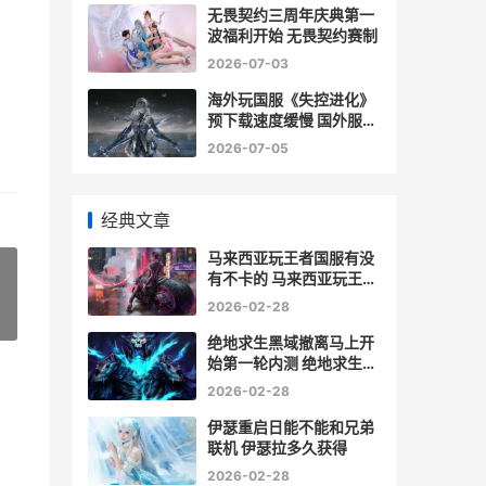
无畏契约三周年庆典第一
波福利开始 无畏契约赛制
2026-07-03
海外玩国服《失控进化》
预下载速度缓慢 国外服的
游戏
2026-07-05
经典文章
马来西亚玩王者国服有没
有不卡的 马来西亚玩王者
国服延迟高吗
2026-02-28
»
绝地求生黑域撤离马上开
始第一轮内测 绝地求生黑
域撤离掉宝活动
2026-02-28
伊瑟重启日能不能和兄弟
联机 伊瑟拉多久获得
2026-02-28