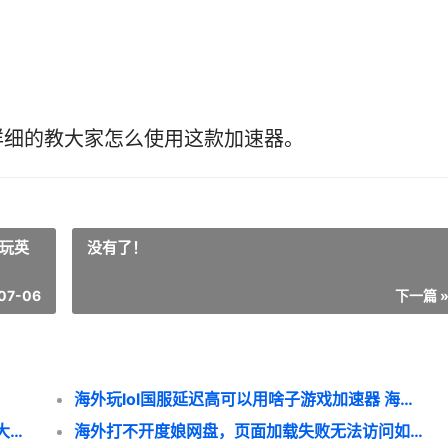
详细的教大家怎么使用这款加速器。
外玩英
没有了！
07-06
下一篇 
海外玩lol国服延迟高可以用啥子游戏加速器 海外玩英雄联盟国服
加拿大、新西兰开学季到来 加拿大新西兰澳大利亚哪个国家好些呢?
海外打不开度娘网盘，页面加载失败无法访问如何办 国外不能用百度