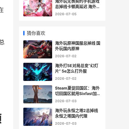
海外玩无畏契约手机游戏
总掉线卡顿高延迟 海外玩
在
无畏契约怎么玩
2026-07-05
猜你喜欢
总
海外玩原神国服总掉线 国
外玩国内原神
2026-07-02
海外打5E对局总变“幻灯
片” 5e怎么打外服
2026-07-02
Steam夏促回国区：海外
切回国区就用Sixfast加速
器 内附兑换码k68 steam
2026-07-03
夏促只有国区打折吗
海外玩永恒之塔2总掉线
顺
永恒之塔国内代理
2026-07-03