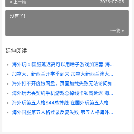
« 上一篇
2026-07-06
没有了！
下一篇 »
延伸阅读
海外玩lol国服延迟高可以用啥子游戏加速器 海外玩英雄联盟国服
加拿大、新西兰开学季到来 加拿大新西兰澳大利亚哪个国家好些呢?
海外打不开度娘网盘，页面加载失败无法访问如何办 国外不能用百度
海外玩无畏契约手机游戏总掉线卡顿高延迟 海外玩无畏契约怎么玩
海外玩第五人格S44总掉线 在国外玩第五人格
海外国服第五人格登录反复失败 第五人格海外是什么意思