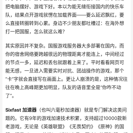
把电脑摆好、游戏下好。本以为能无缝衔接国内的快乐车
队，结果点开游戏就愣在加载界面——要么延迟飘红，要
么直接转圈转到心累。身边不少朋友都吐槽过：在海外想
打一把国服，怎么就这么难？
其实原因并不复杂。国服游戏服务器大多部署在国内，而
你的宿舍网络要跨越很远的物理距离才能连上，中间经过
的节点一多，延迟和丢包就跟着上来了。平时看看网页可
能无感，一旦进入需要实时对抗、团战操作的游戏，那个
“卡”字就会直接写在画面上。更让人崩溃的是，这种情况往
往在晚上高峰期更加明显，队友的语音里全是“你咋不动
了”。
Sixfast 加速器
（也叫六毫秒加速器）就是专门解决这类问
题的。它有9年的游戏加速技术积累，支持超过10000款新
老游戏，无论是《英雄联盟》《无畏契约》《原神》的国