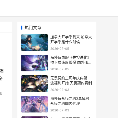
热门文章
加拿大开学季到来 加拿大
开学季是什么时候
2026-07-05
海外玩国服《失控进化》
预下载速度缓慢 国外服的
游戏
2026-07-05
海
无畏契约三周年庆典第一
全
波福利开始 无畏契约赛制
，
2026-07-03
加
海外玩永恒之塔2总掉线
永恒之塔国内代理
2026-07-03