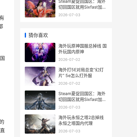
Steam夏促回国区：海外
切回国区就用Sixfast加速
器 内附兑换码k68 steam
2026-07-03
有
夏促只有国区打折吗
都
猜你喜欢
海外玩原神国服总掉线 国
，
外玩国内原神
国
2026-07-02
海外打5E对局总变“幻灯
片” 5e怎么打外服
2026-07-02
Steam夏促回国区：海外
切回国区就用Sixfast加速
器 内附兑换码k68 steam
2026-07-03
夏促只有国区打折吗
海外玩永恒之塔2总掉线
的
永恒之塔国内代理
直
2026-07-03