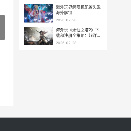
海外玩界解限机配置失败
海外解锁
2026-02-28
海外玩《永恒之塔2》下
»
载和注册全策略：超详细
图片文字流程 永恒之口
2026-02-28