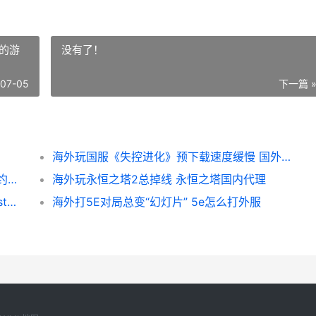
的游
没有了！
-07-05
下一篇 
海外玩国服《失控进化》预下载速度缓慢 国外服的游戏
无畏契约三周年庆典第一波福利开始 无畏契约赛制
海外玩永恒之塔2总掉线 永恒之塔国内代理
Steam夏促回国区：海外切回国区就用Sixfast加速器 内附兑换码k68 steam夏促只有国区打折吗
海外打5E对局总变“幻灯片” 5e怎么打外服