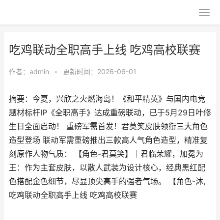
吃鸡联动全职高手上线 吃鸡高校联赛
作者：
admin
•
更新时间：2026-06-01
摘要：今夏，兴欣之火燃海岛！《和平精英》与国内电竞
题材标杆IP《全职高手》达成重磅联动，已于5月29日叶修
生日全面启动！ 重磅军需首发！君莫笑皮肤领衔三大角色
造型登场 联动军需重磅推出三款高人气角色造型，精准复
刻原作人物气质： 【角色-君莫笑】｜君临荣耀，加冕为
王：作为主套皮肤，以散人武装为设计核心，经典黑红配
色搭配金色细节，尽显顶尖高手的强者气场。 【角色-沐,
吃鸡联动全职高手上线 吃鸡高校联赛