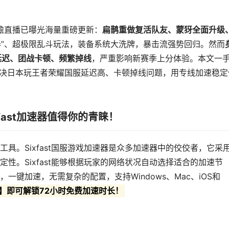
前瞻直播已曝光海量重磅更新：
扁鹊重做复活队友、蒙犽全面升级
器”、超极限乱斗玩法，装备系统大洗牌，暴击流强势回归。然而
延迟、团战卡顿、频繁掉线
，严重影响新赛季上分体验。本文一
解决日本玩王者荣耀国服延迟高、卡顿掉线问题，用专线加速稳定
fast加速器值得你的青睐！
具。Sixfast国服游戏加速器是众多加速器中的佼佼者，它采
性。Sixfast能够根据玩家的网络状况自动选择适合的加速节
键加速，无需复杂的配置，支持Windows、Mac、iOS和
7】即可解锁72小时免费加速时长！