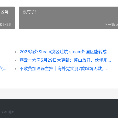
国区吗
没有了！
-05-26
下一篇 
2026海外Steam换区避坑 steam外国区能转成国区吗
燕云十六声5月29日大更新：蓬山放开、伙伴系统上线 燕云十六声5月29日
吃鸡新赛季正式开始 在国外玩吃鸡延迟高用六毫秒加速器来化解 吃鸡新赛季开始时间
不收费加速器主推｜海外党实测7款踩坑无数，唯一留下的是Sixfast
7
XML地图