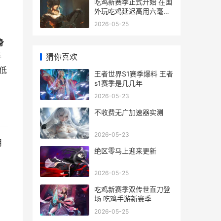
吃鸡新赛季正式开始 在国
外玩吃鸡延迟高用六毫秒
加速器来化解 吃鸡新赛季
2026-05-25
、
开始时间
身
手
猜你喜欢
低
王者世界S1赛季爆料 王者
s1赛季是几几年
2026-05-23
不收费无广加速器实测
2026-05-23
用
绝区零马上迎来更新
2026-05-25
吃鸡新赛季双传世直刀登
场 吃鸡手游新赛季
2026-05-25