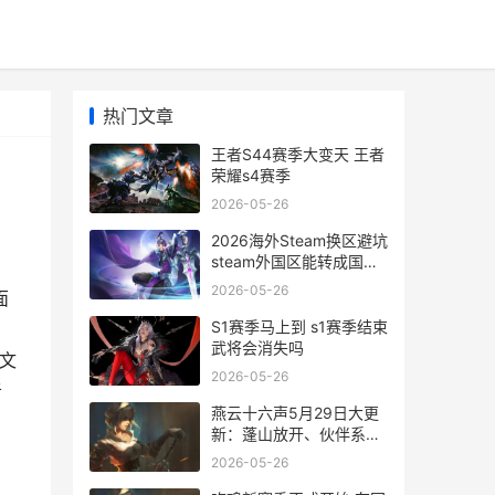
热门文章
王者S44赛季大变天 王者
荣耀s4赛季
2026-05-26
2026海外Steam换区避坑
steam外国区能转成国区
吗
2026-05-26
面
S1赛季马上到 s1赛季结束
。
武将会消失吗
文
2026-05-26
者
燕云十六声5月29日大更
新：蓬山放开、伙伴系统
上线 燕云十六声5月29日
2026-05-26