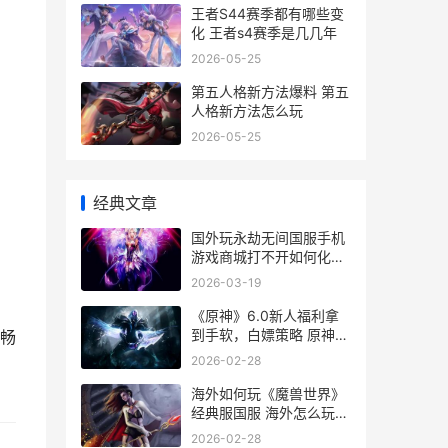
王者S44赛季都有哪些变
化 王者s4赛季是几几年
2026-05-25
第五人格新方法爆料 第五
人格新方法怎么玩
2026-05-25
经典文章
国外玩永劫无间国服手机
游戏商城打不开如何化解
在国外玩永劫无间会卡吗
2026-03-19
《原神》6.0新人福利拿
到手软，白嫖策略 原神新
畅
人物1.6
2026-02-28
海外如何玩《魔兽世界》
经典服国服 海外怎么玩国
服
2026-02-28