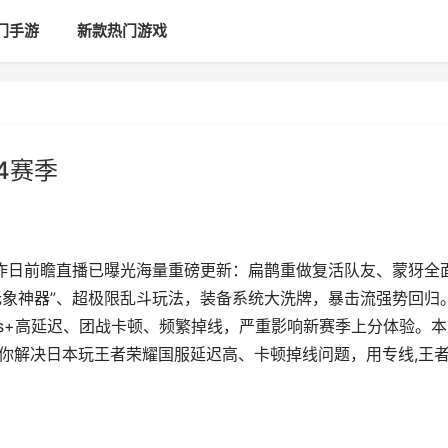
门手游
新款热门游戏
4赛季
，昨日前瞻直播已曝光海量重磅更新：扁鹊重做复活队友、蒙犽全
无象神器”、超极限乱斗玩法，装备系统大洗牌，暴击流强势回归
ms+高延迟、团战卡顿、频繁掉线，严重影响新赛季上分体验。本
教你解决日本玩王者荣耀国服延迟高、卡顿掉线问题，用专线,王