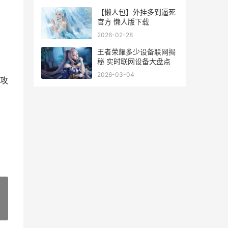
【懒人包】外挂多到逼死
官方 懒人版下载
2026-02-28
王者荣耀多少设备联网揭
秘 实时联网设备大盘点
2026-03-04
攻
»