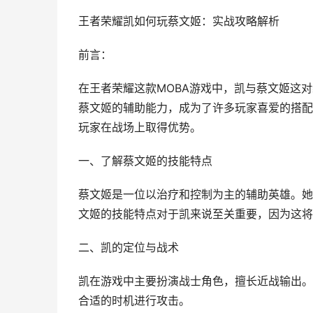
王者荣耀凯如何玩蔡文姬：实战攻略解析
前言：
在王者荣耀这款MOBA游戏中，凯与蔡文姬这
蔡文姬的辅助能力，成为了许多玩家喜爱的搭配
玩家在战场上取得优势。
一、了解蔡文姬的技能特点
蔡文姬是一位以治疗和控制为主的辅助英雄。她
文姬的技能特点对于凯来说至关重要，因为这将
二、凯的定位与战术
凯在游戏中主要扮演战士角色，擅长近战输出。
合适的时机进行攻击。