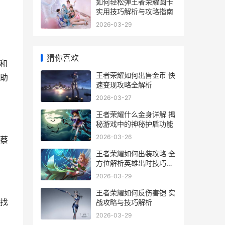
如何轻松弹王者荣耀圆卡
实用技巧解析与攻略指南
2026-03-29
猜你喜欢
和
王者荣耀如何出售金币 快
助
速变现攻略全解析
2026-03-27
王者荣耀什么金身详解 揭
秘游戏中的神秘护盾功能
2026-03-26
蔡
王者荣耀如何出装攻略 全
方位解析英雄出时技巧与
策略
2026-03-29
王者荣耀如何反伤害铠 实
找
战攻略与技巧解析
2026-03-29