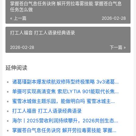
掌握苍白气息任务诀窍 解开劳拉毒雾技能 掌握苍白气息
任务怎么做
« 上一篇
2026-02-28
打工人福音 打工人语录经典语录
2026-02-28
下一篇 »
延伸阅读
诸葛瑾副本爆发续航双修阵型终极策略 3v3诸葛瑾
单摄可实现高清变焦 索尼LYTIA 901能取代长焦镜头吗 高清摄像和单反摄像区别
蜜雪冰城做主题乐园，能做明白吗 蜜雪冰城主题乐园
打工人福音 打工人语录经典语录
海尔丨2025营收利润持续攀升，2026共创生态海尔新未来 海尔2020年营业额2661亿
掌握苍白气息任务诀窍 解开劳拉毒雾技能 掌握苍白气息任务怎么做