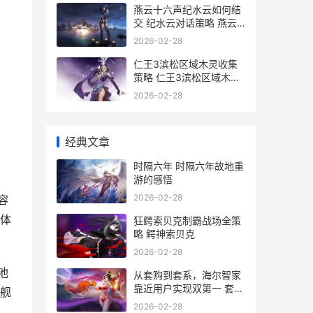
燕云十六声纪水云如何结
交 纪水云对话策略 燕云
十六州怎么念
2026-02-28
仁王3滨松区域木灵收集
策略 仁王3滨松区域木灵
如何获取 仁王第三章
2026-02-28
经典文章
时隔六年 时隔六年故地重
游的感悟
2026-02-28
容
体
狂鳄索贝克制霸战场全策
略 鳄神索贝克
2026-02-28
池
从套购到套系，海尔智家
靠近用户实现双第一 套购
舰
意思
2026-02-28