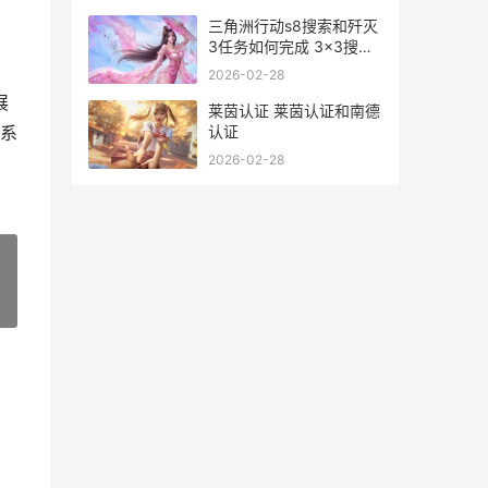
三角洲行动s8搜索和歼灭
3任务如何完成 3×3搜索
和歼灭3任务策略 三角洲
2026-02-28
部队新作
展
莱茵认证 莱茵认证和南德
认证
系
2026-02-28
»