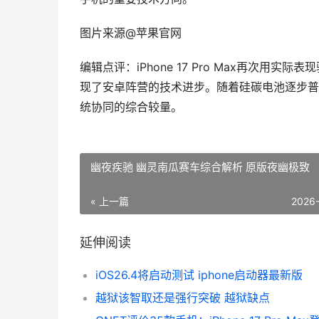
图片来源@苹果官网
编辑点评：iPhone 17 Pro Max再次用
现了安卓阵营的技术进步。随着硅碳电池逐步普
统协同的综合较量。
幽夜疾驰 幽灵南瓜赛车综合解析 原版夜幽极致
« 上一篇
2026
延伸阅读
iOS26.4将启动测试 iphone启动器最新版
越狱该智取还是强行突破 越狱缺点