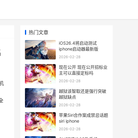
热门文章
iOS26.4将启动测试
iphone启动器最新版
名
2026-02-28
现在公开 现在公开招标业
主可以直接定标吗
2026-02-28
机
越狱该智取还是强行突破
越狱缺点
全
2026-02-28
x
苹果Siri合作案成禁忌话题
siri iphone
2026-02-28