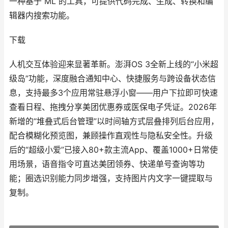
一种基于 ML 的工具，可提供代码完成、生成、转换和编
辑器内搜索功能。
下载
人机交互体验迎来显著革新。澎湃OS 3全新上线的“小米超
级岛”功能，深度融合通知中心、快捷服务与跨设备状态信
息，支持最多3个应用常驻悬浮小窗——用户下拉即可快速
查看日程、拖拽分享美团优惠券或医保电子凭证。2026年
新增的“堆叠式后台管理”以时间轴方式层叠排列后台应用，
配合模糊化预览图，兼顾操作直观性与隐私安全性。升级
后的“超级小爱”已接入80+款主流App、覆盖1000+日常使
用场景，语音指令可直达美团领券、快递单号查询等功
能；圈选识别能力同步增强，支持图片内文字一键提取与
复制。