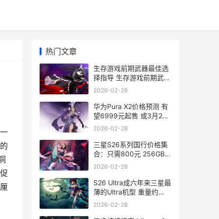
热门文章
生存游戏前期武器最佳选
择指导 生存游戏前期武器
推荐
2026-02-28
华为Pura X2价格预测 有
望6999元起售 或3月20
日公开 华为2plus手机价
2026-02-28
一
格和图片
三星S26系列国行价格集
的
合：只需800元 256GB秒
洞
变512GB 三星s26系列国
2026-02-28
行还是港行
促
S26 Ultra成六年来三星最
厘
薄的Ultra机型 重量约
214g s26s
2026-02-28