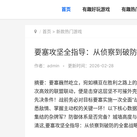
首页
有趣好玩游戏
有趣热
首页
>
新款热门游戏
要塞攻坚全指导：从侦察到破防
作者：
admin
•
更新时间：2026-02-28
摘要：要塞巍然屹立，宛如横亘在胜利之路上的
次高效的联盟联动，便是击穿这层坚不可摧外壳
先决条件！战前务必对目标要塞实施一次全面“
悉敌情、掌握主动权的关键一环！以下核心数据
集结的杂牌军？防御体系是否完备？城墙高度与
清这,要塞攻坚全指导：从侦察到破防的全套战略