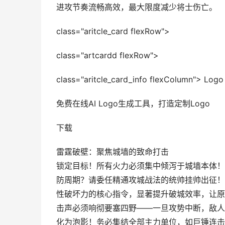
进攻节奏流畅高效，最大限度减少将士伤亡。
class="aritcle_card flexRow">
class="artcardd flexRow">
class="aritcle_card_info flexColumn"> Logo 
免费在线AI Logo生成工具，打造定制Logo
下载
雷霆破壁：聚焦城墙的致命打击
锁定目标！所有火力必须集中倾泻于城墙本体！
防周期？请委任精通攻城战法的统帅挂帅出征！
性破坏力的核心指令，显著提升破城效率，让原
击声必须响彻要塞四野——一旦攻势中断，敌人
化为泡影！务必集结全部主力单位，如巨锤连击