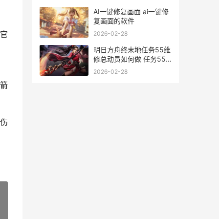
AI一键修复画面 ai一键修
复画面的软件
官
2026-02-28
明日方舟终末地任务55维
修总动员如何做 任务55
全流程策略 明日方舟终末
2026-02-28
地什么时候上线
箭
伤
，
»