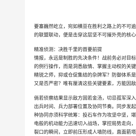
要塞巍然屹立，宛如横亘在胜利之路上的不可逾
的联盟联动，便是击穿这层坚不可摧外壳的核心
精准侦测：决胜千里的首要前提
情报，永远是制胜的先决条件！战前务必对目标
的例行操作，而是洞悉敌情、掌握主动权的关键
精锐之师，抑或仓促集结的杂牌军？防御体系是
又是否严密？唯有厘清这些关键要素，方能因敌
倘若侦察结果显示敌方固若金汤，切忌孤军深入
出兵时间、兵力部署位置及协同节奏。同步发起
种协同亦须科学统筹：投石车作为攻坚中坚，堪
电般的机动能力迅速切入战场，掌控局势走向，
裂口的瞬间，立即前压形成人墙防线，直面箭塔