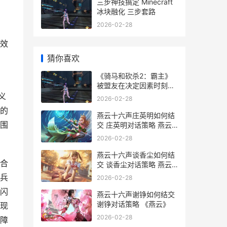
三步神技搞定 Minecraft
冰块融化 三步套路
2026-02-28
效
猜你喜欢
《骑马和砍杀2：霸主》
被盟友在决定因素时刻抛
弃如何办 《骑马与砍杀
义
2026-02-28
2》
的
燕云十六声庄英明如何结
围
交 庄英明对话策略 燕云
十六声庄英明
2026-02-28
燕云十六声谈香尘如何结
合
交 谈香尘对话策略 燕云
十六州是哪十六种
兵
2026-02-28
闪
燕云十六声谢铮如何结交
谢铮对话策略 《燕云》
现
2026-02-28
障