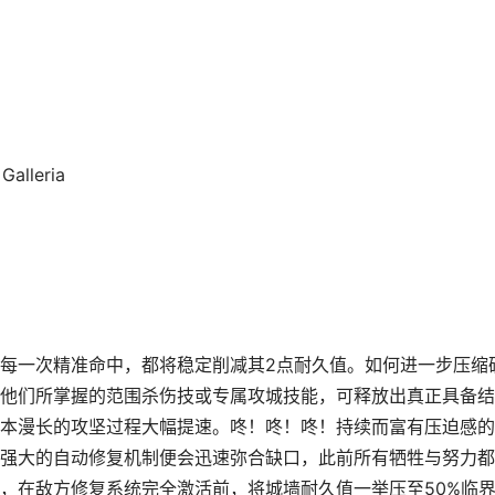
Galleria
每一次精准命中，都将稳定削减其2点耐久值。如何进一步压缩
他们所掌握的范围杀伤技或专属攻城技能，可释放出真正具备结
本漫长的攻坚过程大幅提速。咚！咚！咚！持续而富有压迫感的
强大的自动修复机制便会迅速弥合缺口，此前所有牺牲与努力都
，在敌方修复系统完全激活前，将城墙耐久值一举压至50%临