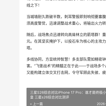
线之下！
当城墙耐久跌破半数，刺耳警报即刻响彻要塞腹
须高度警觉，迅速调整战术重心，将输出火力转
随后，战场焦点迅速转向高耸林立的箭塔群！重
元。在其坚实掩护下，以投石车为核心的主攻力
塔。
多线协同，方显统帅智慧！多支部队需如精密钟
害。“飞堡战术”的精髓正在于此——于战场多个
又能构建立体交叉打击网，令守军顾此失彼、疲
三星S26综合对比iPhone 17 Pro：谁才是终极
皇 三星s26综合对比测评
« 上一篇
2026