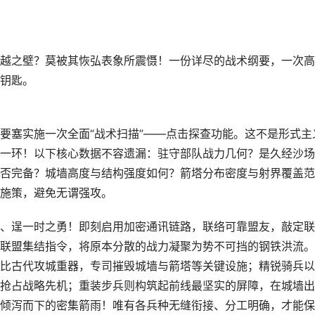
越之壁？莫被其恢弘表象所震慑！一份详尽的战术纲要，一次高
钥匙。
要塞实施一次全面“战术扫描”——点击探查功能。这不是形式主
一环！以下核心数据不容遗漏：驻守部队战力几何？是久经沙场
否完备？城墙高度与结构强度如何？箭塔分布密度与射界覆盖范
施策，避免无谓强攻。
、逞一时之勇！即刻启用加密通讯链路，联络可靠盟友，敲定联
联盟集结指令，将原本分散的战力凝聚为势不可挡的钢铁洪流。
比古代攻城重器，专司摧毁城墙与箭塔等关键设施；精锐骑兵以
抢占战略先机；重装步兵则构筑起前线最坚实的屏障，在城墙出
倾泻而下的密集箭雨！唯有各兵种无缝衔接、分工明确，才能保