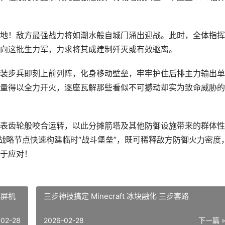
地！敌方最强战力将如潮水般自城门涌出迎战。此时，全体指挥
向这批生力军，力求将其成建制歼灭或有效驱离。
装步兵即刻上前列阵，化身移动壁垒，牢牢护住后排主力输出单
量得以全力开火，逐座瓦解那些看似不可撼动却实为致命威胁的
表齿轮般咬合运转，以此分摊箭塔及其他防御设施带来的群体性
战略节点快速构建临时“战斗堡垒”，既可稀释敌方防御火力密度
于应对！
小屏机
三步神技搞定 Minecraft 冰块融化 三步套路
-02-28
2026-02-28
下一篇 