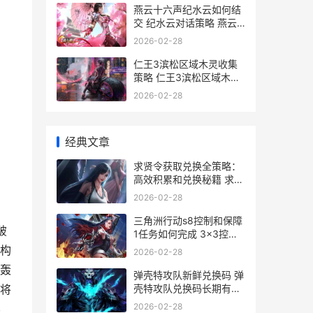
燕云十六声纪水云如何结
交 纪水云对话策略 燕云
十六州怎么念
2026-02-28
仁王3滨松区域木灵收集
策略 仁王3滨松区域木灵
如何获取 仁王第三章
2026-02-28
经典文章
求贤令获取兑换全策略：
高效积累和兑换秘籍 求贤
令选哪个好
2026-02-28
三角洲行动s8控制和保障
破
1任务如何完成 3×3控制
和保障1任务策略 三角洲
构
2026-02-28
部队中文版手机下载
轰
弹壳特攻队新鲜兑换码 弹
壳特攻队兑换码长期有效
将
集合2026 壳特工队
2026-02-28
界