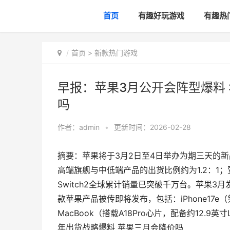
首页
有趣好玩游戏
有趣热
首页
>
新款热门游戏
早报：苹果3月公开会阵型爆料 
吗
作者：
admin
•
更新时间：2026-02-28
摘要：苹果将于3月2日至4日举办为期三天的新
高端旗舰与中低端产品的出货比例约为1.2：1
Switch2全球累计销量已突破千万台。苹果
款苹果产品被传即将发布，包括：iPhone17e（
MacBook（搭载A18Pro心片，配备约12.9
年出货战略爆料 苹果三月会降价吗