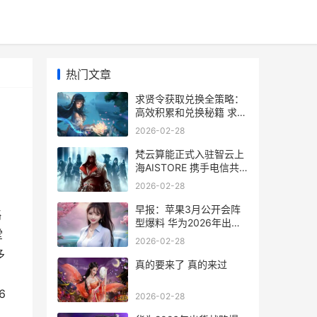
热门文章
求贤令获取兑换全策略：
高效积累和兑换秘籍 求贤
令选哪个好
2026-02-28
梵云算能正式入驻智云上
海AISTORE 携手电信共
筑AI生态新标杆 梵云飞到
2026-02-28
底有多强
早报：苹果3月公开会阵
略
型爆料 华为2026年出货
堂
战略爆料 苹果三月会降价
2026-02-28
吗
多
真的要来了 真的来过
6
2026-02-28