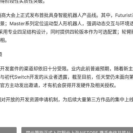
得阶段性实质性突破。
大会上正式发布首批具身智能机器人产品线。其中，Futurist
；Master系列定位运动型人形机器人，强调动态交互与环境
，采用专业四足结构设计，同时提供四轮版本作为可选配置；轮臂
相。
颈
开发套件的渠道却依旧十分受限。业内此前普遍预期，随着新主
初代Switch开发的从业者透露，截至目前，任天堂仍未面向
官方主动发出邀请，才有机会获得开发硬件及相关授权。
了相对开放的开发资源申请机制，为后续大量第三方作品的集中上
梵云算能正式入驻智云上海AISTORE 携手电信共筑AI