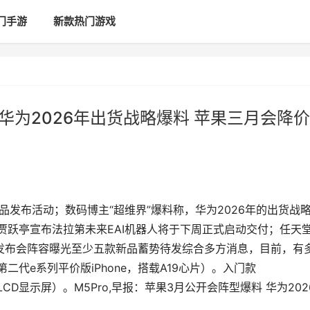
门手游
新款热门游戏
华为2026年出货战略爆料 苹果三月会降价
品发布活动；数码博主“超维界”爆料称，华为2026年的出货战
；贾跃亭宣布法拉第未来EAI机器人将于下周正式启动交付；任天
3月发布会阵容曝光至少五款新品蓄势待发综合多方消息，目前，有
第二代e系列平价版iPhone，搭载A19心片）。入门款
英寸LCD显示屏）。M5Pro,早报：苹果3月公开会阵型爆料 华为202