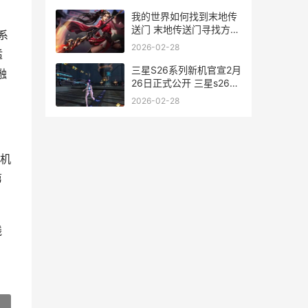
zenith ii extreme
我的世界如何找到末地传
送门 末地传送门寻找方式
系
教程 我的世界如何找到末
2026-02-28
适
地城
三星S26系列新机官宣2月
融
26日正式公开 三星s26系
列新机多少钱
2026-02-28
机
第
线