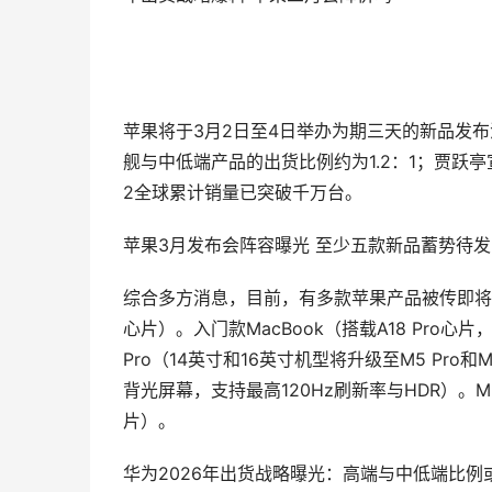
苹果将于3月2日至4日举办为期三天的新品发布
舰与中低端产品的出货比例约为1.2：1；贾跃亭
2全球累计销量已突破千万台。
苹果3月发布会阵容曝光 至少五款新品蓄势待发
综合多方消息，目前，有多款苹果产品被传即将发布，包
心片）。入门款MacBook（搭载A18 Pro心片，配
Pro（14英寸和16英寸机型将升级至M5 Pro和M5 
背光屏幕，支持最高120Hz刷新率与HDR）。M5 Pr
片）。
华为2026年出货战略曝光：高端与中低端比例或达