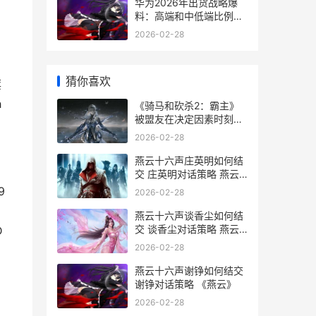
华为2026年出货战略爆
料：高端和中低端比例或
达1.2：1 2022年的华为
2026-02-28
猜你喜欢
旗
h
《骑马和砍杀2：霸主》
被盟友在决定因素时刻抛
弃如何办 《骑马与砍杀
2026-02-28
2》
燕云十六声庄英明如何结
交 庄英明对话策略 燕云
十六声庄英明
9
2026-02-28
燕云十六声谈香尘如何结
交 谈香尘对话策略 燕云
D
十六州是哪十六种
2026-02-28
燕云十六声谢铮如何结交
谢铮对话策略 《燕云》
2026-02-28