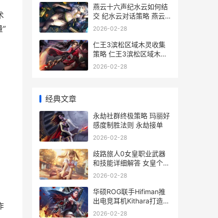
燕云十六声纪水云如何结
术
交 纪水云对话策略 燕云
十六州怎么念
”
2026-02-28
仁王3滨松区域木灵收集
策略 仁王3滨松区域木灵
如何获取 仁王第三章
2026-02-28
经典文章
永劫社群终极策略 玛丽好
感度制胜法则 永劫接单
2026-02-28
歧路旅人0女皇职业武器
和技能详细解答 女皇个人
技说明 歧路旅人最终
2026-02-28
boss
华硕ROG联手Hifiman推
出电竞耳机Kithara打造顶
作
级游戏尝试 华硕 rog
2026-02-28