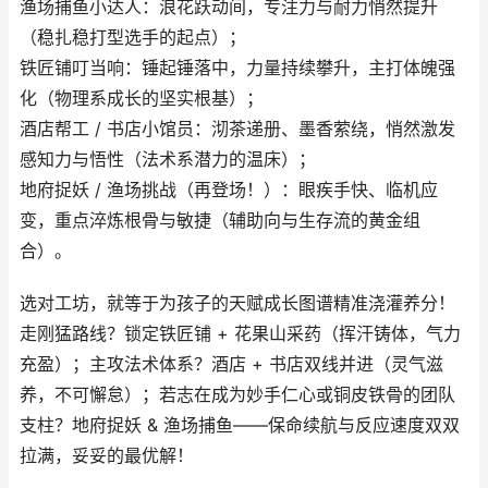
渔场捕鱼小达人：浪花跃动间，专注力与耐力悄然提升
（稳扎稳打型选手的起点）；
铁匠铺叮当响：锤起锤落中，力量持续攀升，主打体魄强
化（物理系成长的坚实根基）；
酒店帮工 / 书店小馆员：沏茶递册、墨香萦绕，悄然激发
感知力与悟性（法术系潜力的温床）；
地府捉妖 / 渔场挑战（再登场！）：眼疾手快、临机应
变，重点淬炼根骨与敏捷（辅助向与生存流的黄金组
合）。
选对工坊，就等于为孩子的天赋成长图谱精准浇灌养分！
走刚猛路线？锁定铁匠铺 + 花果山采药（挥汗铸体，气力
充盈）；主攻法术体系？酒店 + 书店双线并进（灵气滋
养，不可懈怠）；若志在成为妙手仁心或铜皮铁骨的团队
支柱？地府捉妖 & 渔场捕鱼——保命续航与反应速度双双
拉满，妥妥的最优解！