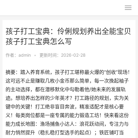
孩子打工宝典：伶俐规划养出全能宝贝
孩子打工宝典怎么写
作者：
admin
•
更新时间：2026-02-28
摘要：踏入养育系统，孩子打工堪称最火爆的“创收”现场！
这可远不止是赚取几枚小金币那么简单，每一次挽起袖子
的主动选择，都在潜移默化中勾勒着他/她未来的发展轨
迹。想培养出怎样的少年英才？打工路径的规划，实为关
键中的关键！打工绝非盲目奔波，精准适配才是核心要
义！每类岗位都是一座专属的能力锻造工坊！快来看这份
能力成长地图：渔场捕鱼小达人：浪花跃动间，专注力与
耐力悄然提升（稳扎稳打型选手的起点）；铁匠铺叮当