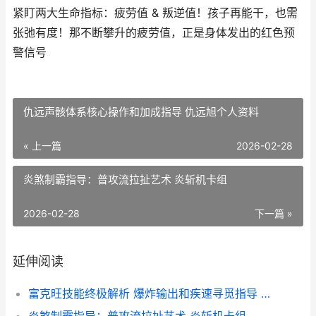
紧盯两大生命指标：疲劳值 & 叛逆值！孩子再能干，也需
张弛有度！那不断攀升的疲劳值，正是身体发出的红色预
警信号
仇远声骸体系核心操作和加成指导 仇远旭个人资料
« 上一篇
2026-02-28
炎煞制霸指导：普攻流拉扯艺术 炎斩机卡组
2026-02-28
下一篇 »
延伸阅读
富克旺技能终极解析 爆炸输出和疾速寻觅指导 富克什么意思