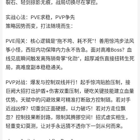
裂石、轻剑掠影无痕，战局切换尽在掌控。
实战心法：PVE求稳，PVP争先
策略因势而变，打法随境而生：
PVE闯关：核心逻辑是“拖不垮、耗不死”！善用惊鸿步法风
筝小怪，西狂内功保障内力永不告急。面对高难Boss？血
线见底瞬间触发离殇销骨掌“化劲”，超厚减伤直接扭转生死
局，高难度副本稳稳通关。
PVP对战：爆发与控制双线并行！起手惊鸿贴脸压制，接
巨阙大招打出护盾+伤害双重压制，硬吃关键技能建立血量
优势。天赋中的闪避效果可精准打断敌方控制链。若对手
近战凶悍？切重剑正面硬撼，以力破巧！若对方走位飘
忽？控制技果断封路，限制其腾挪空间！招式虚实相生，
轻重变幻莫测，让对手永远猜不透你下一剑从何而来。