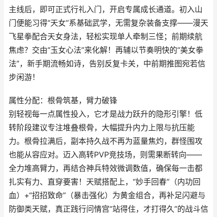
主线后，即可正式行礼入门，开启专属成长通道。初入山
门便能习得“天女”系基础武学，无需复杂装备支撑——漫天
飞星拳配合天女身法，轻松实现单人牵制三怪；前期续航
焦虑？交由“玉女心法”来化解！再辅以节奏明快的“美女拳
法”，新手期流畅如诗，告别反复卡关，中前期推图宛若信
步闲游！
属性分配：根骨筑基，臂力破锋
别轻视每一点属性投入，它才是战力跃升的隐形引擎！低
转阶段建议专注堆叠根骨，大幅提升内力上限与抗压能
力。根骨拉满后，副本持久战不再为蓝量焦灼，群怪围攻
也能从容应对。迈入高转PVP竞技场，则需果断转向——
全力堆高臂力，再结合神兵特效微调数值，确保每一击都
扎实有力、直穿要害！天赋搭配上，“妙手回春”（内功回
血）+“招招致命”（暴击强化）为黄金组合，再补足闪避与
防御类天赋，真正践行问情宫“站得住，才打得久”的战斗信