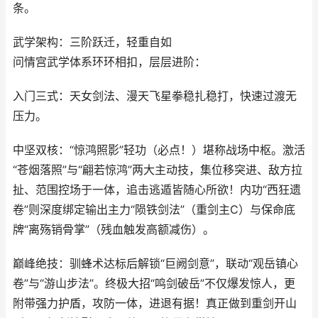
条。
武学架构：三阶跃迁，轻重自如
问情宫武学体系环环相扣，层层进阶：
入门三式：天女剑法、漫天飞星拳稳扎稳打，快速过渡无
压力。
中坚双核：“惊鸿照影”轻功（必点！）堪称战场中枢。激活
“苍烟落照”与“翩若惊鸿”两大主动技，集位移突进、敌方拉
扯、范围控场于一体，追击逃遁皆随心所欲！内功“西狂遗
卷”则深度绑定输出主力“陨铁剑法”（重剑主C）与保命底
牌“离殇销骨掌”（残血触发高额减伤）。
巅峰绝技：驯蜂术达标后解锁“巨阙剑意”，联动“观岳镇心
卷”与“游山步法”。终极大招“鸣剑破岳”不仅爆发惊人，更
附带强力护盾，攻防一体，进退有据！真正做到重剑开山