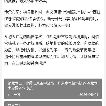
的武器，最大化输出效率。
传承布局：换号重练时，务必保留“惊鸿照影”轻功 + “西狂
遗卷”内功作为传承核心。新号开局即享顶级轻功与内功，
省去漫长养成周期，战力起飞快人一步！
从初入江湖的颜值考核，到后期轻重双剑纵横捭阖，问情
宫铺就了一条逻辑清晰、落地扎实的成长通途。它以续航
为盾，以控制为锁，以爆发为矛——专为热爱节奏掌控、
擅长持续施压的战术型侠客而生。加入问情，让颜值与实
力，在江湖之巅并肩闪耀！
银龙术士：冰霜吐息主宰战场，打造寒气控场核心 冰龙术
士需要多少冰抗
« 上一篇
2026-05-01
没有了！