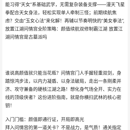
能习得“天女”系基础武学，无需复杂装备支撑——漫天飞星
拳配合天女身法，轻松实现单人牵制三怪；前期续航焦
虑？交由“玉女心法”来化解！再辅以节奏明快的“美女拳法”,
放置江湖问情宫全阶策略：颜值续航双修制霸江湖 放置江
湖问情宫是古墓派吗
谁说高颜值就只能当花瓶？问情宫门人手握轻重双剑，身
踏惊鸿步法，以内力凝盾、以身法破局，走出一条刚柔并
济、攻守兼备的硬核江湖之路！想化身气场全开、实力在
线的顶级侠者？这份进阶指南，就是你横扫武林的核心密
钥！
入门门槛：颜值即通行证，开局即高光
拜入问情宫的第一道关卡？不是战力，是气质！通关指定