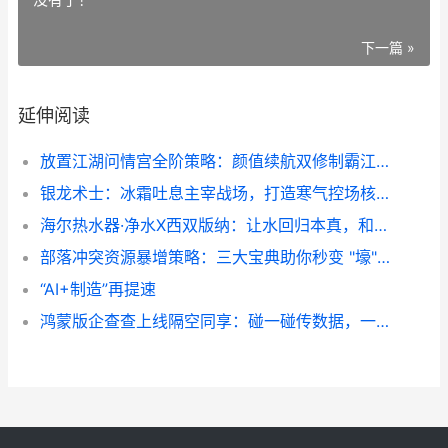
下一篇 »
延伸阅读
放置江湖问情宫全阶策略：颜值续航双修制霸江湖 放置江湖问情宫是古墓派吗
银龙术士：冰霜吐息主宰战场，打造寒气控场核心 冰龙术士需要多少冰抗
海尔热水器·净水X西双版纳：让水回归本真，和“千年水城”「浇」个兄弟 海尔热水器净化抑菌怎么用
部落冲突资源暴增策略：三大宝典助你秒变 "壕" 门 部落冲突资源会溢出吗
“AI+制造”再提速
鸿蒙版企查查上线隔空同享：碰一碰传数据，一抓一放送信息 企查查相关软件