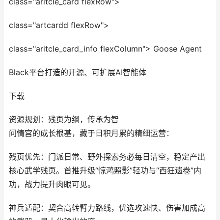
class="aritcle_card flexRow">
class="artcardd flexRow">
class="aritcle_card_info flexColumn"> Goose Agent
Black平台打造的开源、可扩展AI智能体
下载
资源规划：残页为纲，传承为智
问情宫的成长根基，藏于日积月累的精细运营：
残页优先：门派日常、野外探索务必每日清空，稳定产出
核心武学残页。首推升级“惊鸿照影”轻功与“西狂遗卷”内
功，战力提升肉眼可见。
神兵适配：契合高转臂力路线，优选攻速快、伤害加成高