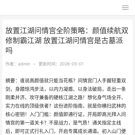
放置江湖问情宫全阶策略：颜值续航双
修制霸江湖 放置江湖问情宫是古墓派
吗
作者：
admin
•
更新时间：2026-05-01
摘要：谁说高颜值就只能当花瓶？问情宫门人手握轻重双
剑，身踏惊鸿步法，以内力凝盾、以身法破局，走出一条
刚柔并济、攻守兼备的硬核江湖之路！想化身气场全开、
实力在线的顶级侠者？这份进阶指南，就是你横扫武林的
核心密钥！入门门槛：颜值即通行证，开局即高光拜入问
情宫的第一道关卡？不是战力，是气质！通关指定主线
后，即可正式行礼入门，开启专属成长通道。初入山门便