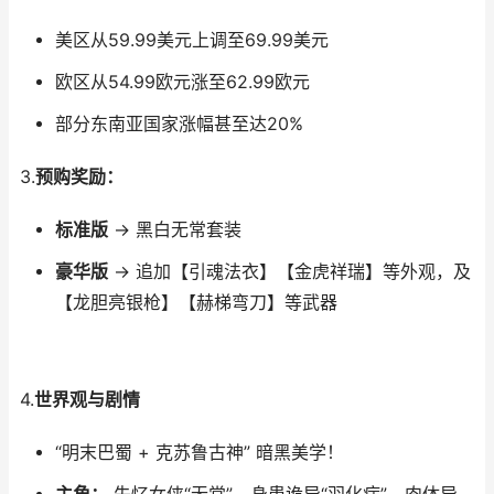
美区从59.99美元上调至69.99美元
欧区从54.99欧元涨至62.99欧元
部分东南亚国家涨幅甚至达20%
3.
预购奖励：
标准版
→ 黑白无常套装
豪华版
→ 追加【引魂法衣】【金虎祥瑞】等外观，及
【龙胆亮银枪】【赫梯弯刀】等武器
4.
世界观与剧情
“明末巴蜀 + 克苏鲁古神” 暗黑美学！