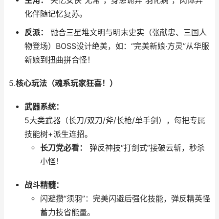
主角：
失忆女侠“无常”，身患诡异“羽化病”，肉体异
化伴随记忆复苏。
反派：
融合三星堆文明与明末史实（张献忠、三国人
物登场）BOSS设计绝美，如：“完美新娘·方灵”从华服
新娘到扭曲拼合怪！
5.
核心玩法（魂系玩家狂喜！）
武器系统：
5大类武器（长刀/双刀/斧/长枪/单手剑），每把专属
技能树+派生连招。
长刀党必看：
弹反神技“打剑式”接破云斩，秒杀
小怪！
战斗精髓：
闪避攒“须羽”：完美闪避后强化技能，弹反精英怪
蓄力技省能量。