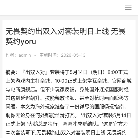
无畏契约出双入对套装明日上线 无畏
契约yoru
作者：
admin
•
更新时间：2026-05-13
摘要：『出双入对』套装将于5月14日（明日）8:00正式
上架游戏内主打商城，10:00正式上架掌瓦商城、官网商城
与电商旗舰店。但不少玩家反馈，身处国外连接国服时经
常遇到延迟飙升、技能释放卡顿、甚至对枪时画面瞬移等
问题。本文为海外玩家准备了一份详尽的国服畅玩指南，
助你无论身在何处都能丝滑打瓦。 '出双入对'套装5月14日
正式上架 '大鹅总是独行，鸭鸭才成群结队。'这是官方为
本次套装写下,无畏契约出双入对套装明日上线 无畏契约