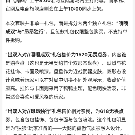
日（周四）上午8:00
准时登陆游戏内主打商城，而掌瓦、
官网及电商旗舰店则会在
上午10:00
同步上架。
本次套装并非单一礼包，而是拆分为两个独立礼包：
“嘎嘎
成双”
与
“昂昂独行”
，且每款礼包仅限整包购买，不支持单
件拆购。
“出双入对//嘎嘎成双”礼包
售价为
1520无畏点券
，内含谁
是鹅盘盘（这也是无畏契约首个双形态盘盘）、烈烈与花
花挂饰、卡面及喷漆。盘盘作为近战武器皮肤，双形态设
计意味着玩家可以在对局中切换不同外观展示，收藏价值
颇高。挂饰与卡面则采用了鸭鸭主题，配色明快活泼，非
常适合喜欢可爱风格的玩家。
“出双入对//昂昂独行”礼包
售价相对亲民，为
618无畏点
券
，包含包包挂饰、包包卡面与包包喷漆。这个礼包明显
是为”独狼”玩家准备的——大鹅的孤傲气质被融入设计，