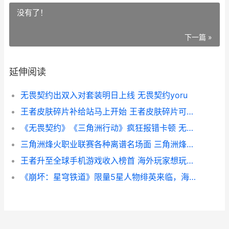
没有了！
下一篇 »
延伸阅读
无畏契约出双入对套装明日上线 无畏契约yoru
王者皮肤碎片补给站马上开始 王者皮肤碎片可兑换哪些皮肤
《无畏契约》《三角洲行动》疯狂报错卡顿 无畏契约云游戏
三角洲烽火职业联赛各种离谱名场面 三角洲烽火职业联赛季后赛
王者升至全球手机游戏收入榜首 海外玩家想玩国服王者延迟高如何办 六毫秒游戏加速器化解 王者升至全球手游多少钱
《崩坏：星穹铁道》限量5星人物绯英来临，海外党无法更新更新 崩坏星穹铁道下载