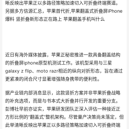
晰反映出苹果正以多路径策略加速切入可折叠终端赛道。
另据多方信源汇总，苹果首代折,苹果翻盖式折叠屏iPhone
爆料 竖折叠新形态正在路上 苹果翻盖手机叫什么
近日有海外媒体披露，苹果正秘密推进一款具备翻盖结构
的折叠屏iphone原型机测试工作。该机型采用与三星
galaxy z flip、moto razr相近的纵向对折形态，旨在通过
更紧凑的闭合尺寸显著增强随身携带的便利性。
据产业链内部消息显示，这款竖折方案并非苹果折叠战略
的补充选项，而是与书本式大折叠并行开发的重要分支。
彭博社早前亦证实，苹果研发团队正深入评估一种接近正
方形比例的“翻盖式”整机架构。尽管量产决策尚未落定，但
此举清晰反映出苹果正以多路径策略加速切入可折叠终端