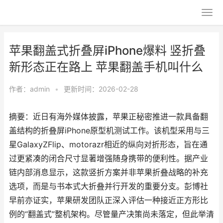
苹果翻盖式折叠屏iPhone爆料 竖折叠
新形态正在路上 苹果翻盖手机叫什么
作者：
admin
•
更新时间：2026-02-28
摘要：近日有海外媒体披露，苹果正秘密推进一款具备翻
盖结构的折叠屏iPhone原型机测试工作。该机型采用与三
星GalaxyZFlip、motorazr相近的纵向对折形态，旨在通
过更紧凑的闭合尺寸显著增强随身携带的便利性。据产业
链内部消息显示，这款竖折方案并非苹果折叠战略的补充
选项，而是与书本式大折叠并行开发的重要分支。彭博社
早前亦证实，苹果研发团队正深入评估一种接近正方形比
例的“翻盖式”整机架构。尽管量产决策尚未落定，但此举清