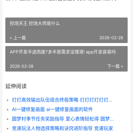
控场天王 控场大师是什么
« 上一篇
2026-02-28
APP开发半途而废?多半是需求没理清! app开发容易吗
2026-02-28
下一篇 »
延伸阅读
灯灯高效输出队伍组合终极策略 灯灯灯灯灯灯灯灯等于几
AI一键修复画面 ai一键修复画面的软件
圆梦村季节任务奖励指导 爱心表情轻松得 圆梦村第三个任务什么时候开
竞速玩法人物选择策略和诀窍进阶指导 竞速玩家